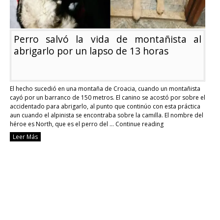
Perro salvó la vida de montañista al
abrigarlo por un lapso de 13 horas
El hecho sucedió en una montaña de Croacia, cuando un montañista
cayó por un barranco de 150 metros. El canino se acostó por sobre el
accidentado para abrigarlo, al punto que continúo con esta práctica
aun cuando el alpinista se encontraba sobre la camilla. El nombre del
héroe es North, que es el perro del …
Continue reading
Perro
Leer Más
salvó
la
vida
de
montañista
al
abrigarlo
por
un
lapso