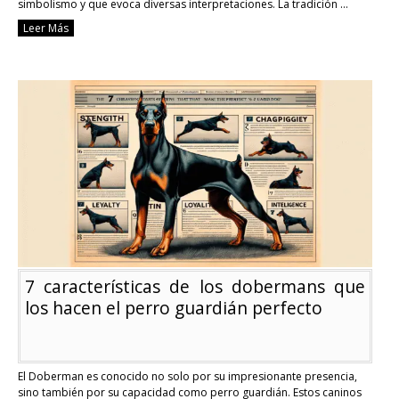
simbolismo y que evoca diversas interpretaciones. La tradición …
Continue reading
Leer Más
¿Qué
significado
tienen
las
mujeres
agitando
el
pelo
en
un
cortejo
real
en
Qatar?
7 características de los dobermans que
los hacen el perro guardián perfecto
El Doberman es conocido no solo por su impresionante presencia,
sino también por su capacidad como perro guardián. Estos caninos