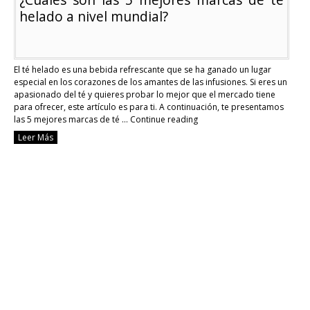
helado a nivel mundial?
El té helado es una bebida refrescante que se ha ganado un lugar
especial en los corazones de los amantes de las infusiones. Si eres un
apasionado del té y quieres probar lo mejor que el mercado tiene
para ofrecer, este artículo es para ti. A continuación, te presentamos
las 5 mejores marcas de té …
Continue reading
¿Cuáles
Leer Más
son
las
5
mejores
marcas
de
te
helado
a
nivel
mundial?