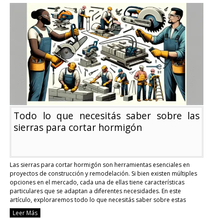
de
muebles
de
diseño
a
nivel
mundial
Todo lo que necesitás saber sobre las
sierras para cortar hormigón
Las sierras para cortar hormigón son herramientas esenciales en
proyectos de construcción y remodelación. Si bien existen múltiples
opciones en el mercado, cada una de ellas tiene características
particulares que se adaptan a diferentes necesidades. En este
artículo, exploraremos todo lo que necesitás saber sobre estas
potentes sierras, desde su funcionamiento hasta sus aplicaciones
Leer Más
más …
Continue reading