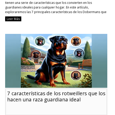
tienen una serie de características que los convierten en los
guardianes ideales para cualquier hogar. En este artículo,
exploraremos las 7 principales características de los Dobermans que
los hacen ser considerados como el perro guardián …
Continue
Leer Más
reading
7
características
de
los
dobermans
que
los
hacen
el
perro
guardián
perfecto
7 características de los rotweillers que los
hacen una raza guardiana ideal