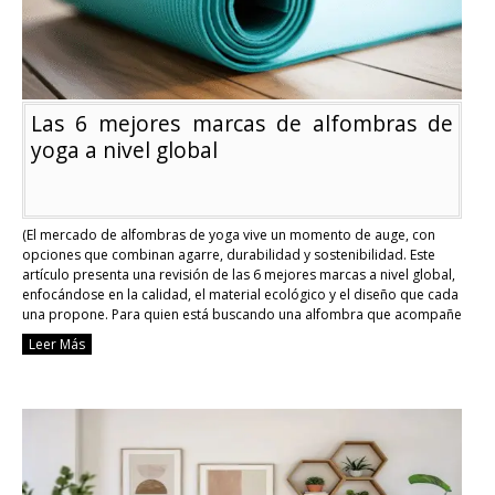
Las 6 mejores marcas de alfombras de
yoga a nivel global
(El mercado de alfombras de yoga vive un momento de auge, con
opciones que combinan agarre, durabilidad y sostenibilidad. Este
artículo presenta una revisión de las 6 mejores marcas a nivel global,
enfocándose en la calidad, el material ecológico y el diseño que cada
una propone. Para quien está buscando una alfombra que acompañe
desde …
Continue reading
Leer Más
Las
6
mejores
marcas
de
alfombras
de
yoga