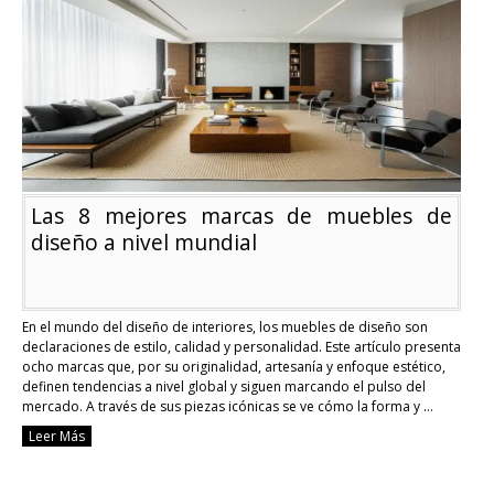
finanzas
del
hogar
Las 8 mejores marcas de muebles de
diseño a nivel mundial
En el mundo del diseño de interiores, los muebles de diseño son
declaraciones de estilo, calidad y personalidad. Este artículo presenta
ocho marcas que, por su originalidad, artesanía y enfoque estético,
definen tendencias a nivel global y siguen marcando el pulso del
mercado. A través de sus piezas icónicas se ve cómo la forma y …
Continue reading
Leer Más
Las
8
mejores
marcas