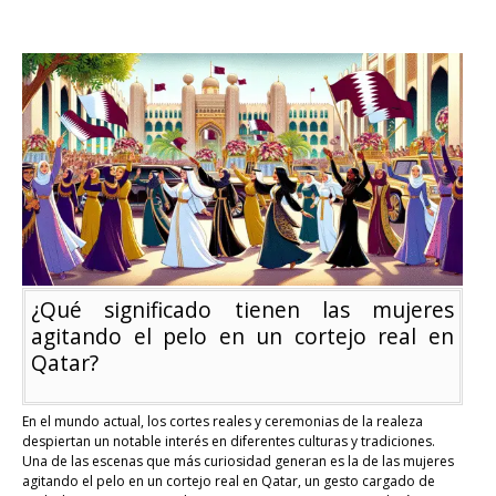
Todo
lo
que
necesitás
saber
sobre
las
sierras
para
cortar
hormigón
¿Qué significado tienen las mujeres
agitando el pelo en un cortejo real en
Qatar?
En el mundo actual, los cortes reales y ceremonias de la realeza
despiertan un notable interés en diferentes culturas y tradiciones.
Una de las escenas que más curiosidad generan es la de las mujeres
agitando el pelo en un cortejo real en Qatar, un gesto cargado de