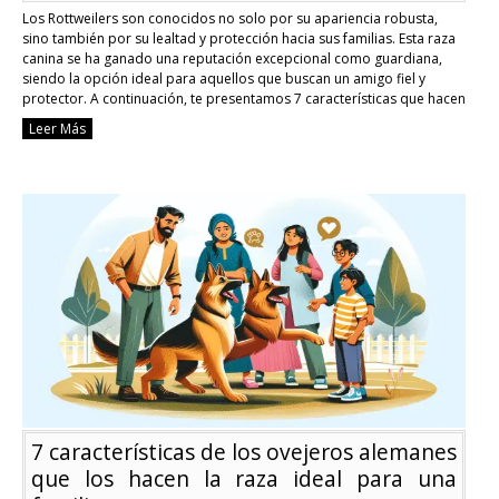
Los Rottweilers son conocidos no solo por su apariencia robusta,
sino también por su lealtad y protección hacia sus familias. Esta raza
canina se ha ganado una reputación excepcional como guardiana,
siendo la opción ideal para aquellos que buscan un amigo fiel y
protector. A continuación, te presentamos 7 características que hacen
de los Rottweilers …
Continue reading
Leer Más
7
características
de
los
rotweillers
que
los
hacen
una
raza
guardiana
ideal
7 características de los ovejeros alemanes
que los hacen la raza ideal para una