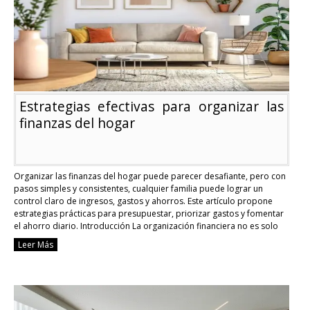
a
nivel
global
Estrategias efectivas para organizar las
finanzas del hogar
Organizar las finanzas del hogar puede parecer desafiante, pero con
pasos simples y consistentes, cualquier familia puede lograr un
control claro de ingresos, gastos y ahorros. Este artículo propone
estrategias prácticas para presupuestar, priorizar gastos y fomentar
el ahorro diario. Introducción La organización financiera no es solo
para quienes ganan mucho; es una disciplina aplicable …
Continue
Leer Más
reading
Estrategias
efectivas
para
organizar
las