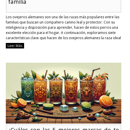
familia
Los ovejeros alemanes son una de las razas más populares entre las
familias que buscan un compañero canino leal y protector. Con su
inteligencia y disposición para aprender, hacen de estos perros una
excelente elección para el hogar. A continuación, exploramos siete
características clave que hacen de los ovejeros alemanes la raza ideal
para una …
Continue reading
Leer Más
7
características
de
los
ovejeros
alemanes
que
los
hacen
la
raza
ideal
para
una
familia
¿Cuáles son las 5 mejores marcas de te