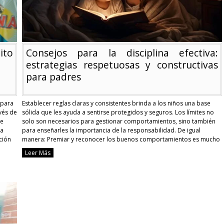
futuro
ito
Consejos para la disciplina efectiva:
estrategias respetuosas y constructivas
para padres
 para
Establecer reglas claras y consistentes brinda a los niños una base
vés de
sólida que les ayuda a sentirse protegidos y seguros. Los límites no
de
solo son necesarios para gestionar comportamientos, sino también
na
para enseñarles la importancia de la responsabilidad. De igual
ción
manera: Premiar y reconocer los buenos comportamientos es mucho
más efectivo que castigar los errores. …
Continue reading
Leer Más
Consejos
para
la
disciplina
efectiva:
estrategias
respetuosas
y
constructiva