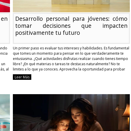
 en
Desarrollo personal para jóvenes: cómo
tomar decisiones que impacten
positivamente tu futuro
rando
Un primer paso es evaluar tus intereses y habilidades. Es fundamental
encia
que tomes un momento para pensar en lo que verdaderamente te
entusiasma. ¿Qué actividades disfrutas realizar cuando tienes tiempo
o un
libre? ¿En qué materias o tareas te destacas naturalmente? No te
ás, al
limites a lo que ya conoces. Aprovecha la oportunidad para probar
nuevos pasatiempos o …
Continue reading
Leer Más
Desarrollo
personal
para
jóvenes:
cómo
os
tomar
decisiones
que
impacten
positivamente
tu