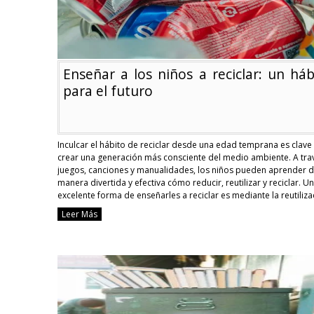
Enseñar a los niños a reciclar: un háb
para el futuro
Inculcar el hábito de reciclar desde una edad temprana es clave
crear una generación más consciente del medio ambiente. A tra
juegos, canciones y manualidades, los niños pueden aprender 
manera divertida y efectiva cómo reducir, reutilizar y reciclar. U
excelente forma de enseñarles a reciclar es mediante la reutiliza
creativa de objetos. …
Continue reading
Leer Más
Enseñar
a
los
niños
a
reciclar:
un
hábito
para