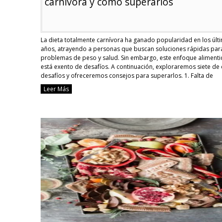
carnívora y cómo superarlos
La dieta totalmente carnívora ha ganado popularidad en los últ
años, atrayendo a personas que buscan soluciones rápidas par
problemas de peso y salud. Sin embargo, este enfoque alimenti
está exento de desafíos. A continuación, exploraremos siete de 
desafíos y ofreceremos consejos para superarlos. 1. Falta de
variedad en la alimentación Una …
Continue reading
Leer Más
7
desafíos
de
una
dieta
totalmente
carnívora
y
cómo
superarlos