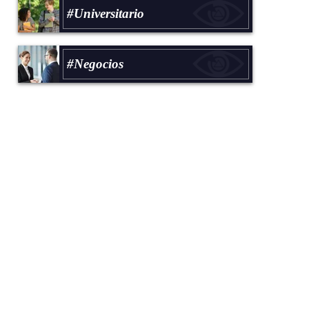
#Universitario
#Negocios