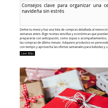
Consejos clave para organizar una c
navideña sin estrés
Define tu menú y haz una lista de compras detallada al menos tr
semanas antes. Elige recetas sencillas y económicas que puedan
prepararse con anticipación, como sopas o acompañamientos. 
las compras de último minuto. Adquiere productos no pereced
con tiempo y aprovecha las ofertas semanales para bebidas y c
Reparte responsabilidades. Pide a los …
Continue reading
Leer Más
Cons
clave
para
organ
una
cena
navi
sin
estré