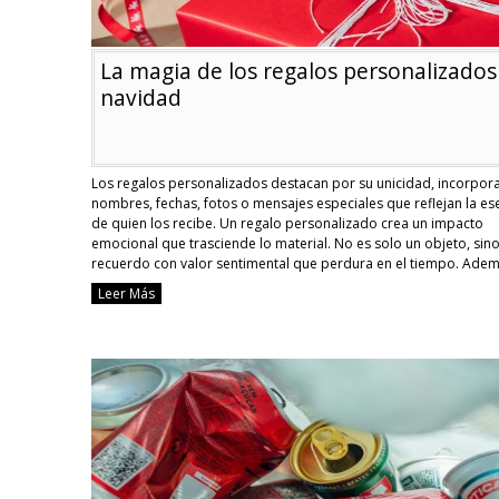
La magia de los regalos personalizados
navidad
Los regalos personalizados destacan por su unicidad, incorpo
nombres, fechas, fotos o mensajes especiales que reflejan la es
de quien los recibe. Un regalo personalizado crea un impacto
emocional que trasciende lo material. No es solo un objeto, sin
recuerdo con valor sentimental que perdura en el tiempo. Adem
personalizar un regalo, estás …
Continue reading
Leer Más
La
magia
de
los
regalos
personalizad
en
navidad