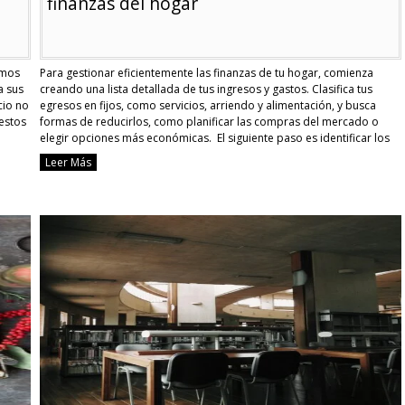
finanzas del hogar
imos
Para gestionar eficientemente las finanzas de tu hogar, comienza
a sus
creando una lista detallada de tus ingresos y gastos. Clasifica tus
cio no
egresos en fijos, como servicios, arriendo y alimentación, y busca
estos
formas de reducirlos, como planificar las compras del mercado o
elegir opciones más económicas. El siguiente paso es identificar los
gastos extras y hormiga, esos …
Continue reading
Leer Más
Estrategias
efectivas
para
organizar
las
finanzas
del
hogar