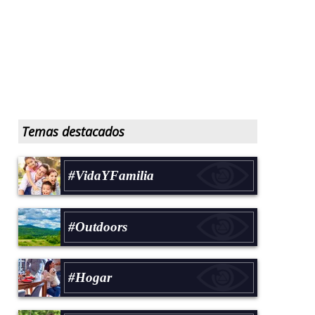
Temas destacados
#VidaYFamilia
#Outdoors
#Hogar