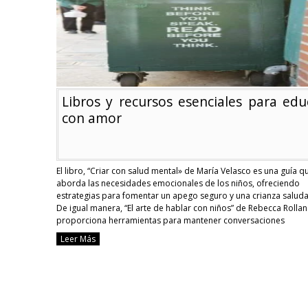
el
futuro
Libros y recursos esenciales para edu
con amor
El libro, “Criar con salud mental» de María Velasco es una guía q
aborda las necesidades emocionales de los niños, ofreciendo
estrategias para fomentar un apego seguro y una crianza saluda
De igual manera, “El arte de hablar con niños” de Rebecca Rolla
proporciona herramientas para mantener conversaciones
significativas con pequeños y adolescentes, promoviendo un …
Leer Más
Continue reading
Libros
y
recursos
esenciales
para