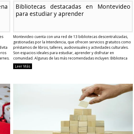
ena
Bibliotecas destacadas en Montevideo
para estudiar y aprender
es
Montevideo cuenta con una red de 13 bibliotecas descentralizadas,
gestionadas por la Intendencia, que ofrecen servicios gratuitos como
Evita
préstamos de libros, talleres, audiovisuales y actividades culturales.
eros
Son espacios ideales para estudiar, aprender y disfrutar en
arnes.
comunidad. Algunas de las más recomendadas incluyen: Biblioteca
Eduardo Acevedo Díaz (Sayago): ambiente tranquilo y recursos
Leer Más
ejos
variados. Biblioteca Francisco Schinca …
Continue reading
Bibliotecas
destacadas
izar
en
Montevideo
para
deña
estudiar
y
s
aprender