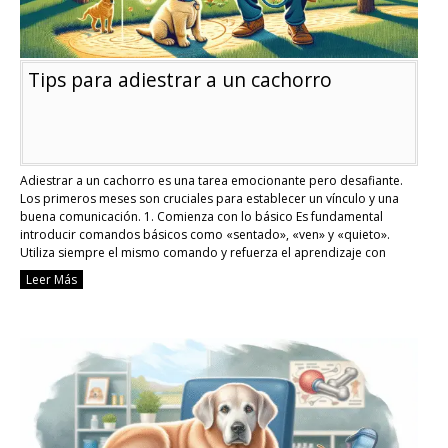
Tips para adiestrar a un cachorro
Adiestrar a un cachorro es una tarea emocionante pero desafiante.
Los primeros meses son cruciales para establecer un vínculo y una
buena comunicación. 1. Comienza con lo básico Es fundamental
introducir comandos básicos como «sentado», «ven» y «quieto».
Utiliza siempre el mismo comando y refuerza el aprendizaje con
golosinas y elogios. 2. Sé constante La …
Continue reading
Leer Más
Tips
para
adiestrar
a
un
cachorro