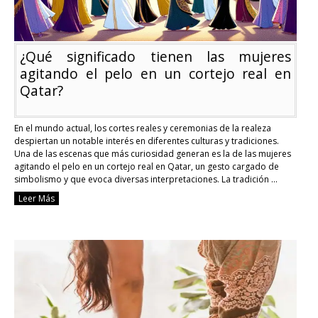
¿Qué significado tienen las mujeres
agitando el pelo en un cortejo real en
Qatar?
En el mundo actual, los cortes reales y ceremonias de la realeza
despiertan un notable interés en diferentes culturas y tradiciones.
Una de las escenas que más curiosidad generan es la de las mujeres
agitando el pelo en un cortejo real en Qatar, un gesto cargado de
simbolismo y que evoca diversas interpretaciones. La tradición …
Continue reading
Leer Más
¿Qué
significado
tienen
las
mujeres
agitando
el
pelo
en
un