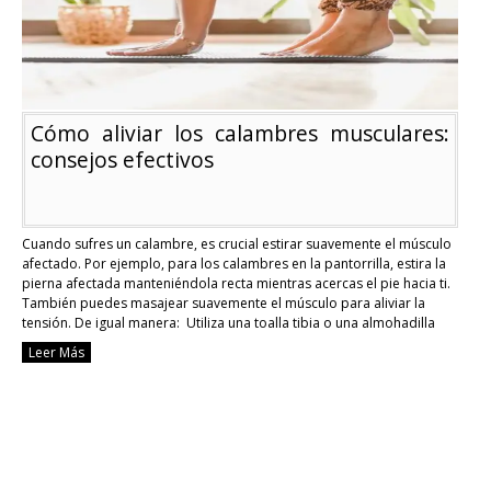
cortejo
real
en
Qatar?
Cómo aliviar los calambres musculares:
consejos efectivos
Cuando sufres un calambre, es crucial estirar suavemente el músculo
afectado. Por ejemplo, para los calambres en la pantorrilla, estira la
pierna afectada manteniéndola recta mientras acercas el pie hacia ti.
También puedes masajear suavemente el músculo para aliviar la
tensión. De igual manera: Utiliza una toalla tibia o una almohadilla
térmica sobre el músculo …
Continue reading
Leer Más
Cómo
aliviar
los
calambres
musculares:
consejos
efectivos