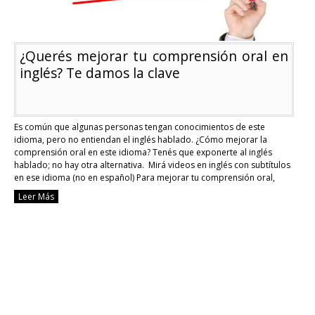
¿Querés mejorar tu comprensión oral en
inglés? Te damos la clave
Es común que algunas personas tengan conocimientos de este
idioma, pero no entiendan el inglés hablado. ¿Cómo mejorar la
comprensión oral en este idioma? Tenés que exponerte al inglés
hablado; no hay otra alternativa. Mirá videos en inglés con subtítulos
en ese idioma (no en español) Para mejorar tu comprensión oral,
todos los días mirá …
Continue reading
Leer Más
¿Querés
mejorar
tu
comprensión
oral
en
inglés?
Te
damos
la