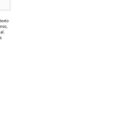
texto
enso,
al.
s