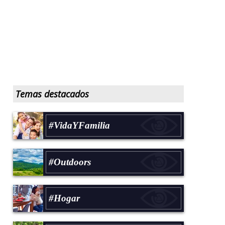
Temas destacados
#VidaYFamilia
#Outdoors
#Hogar