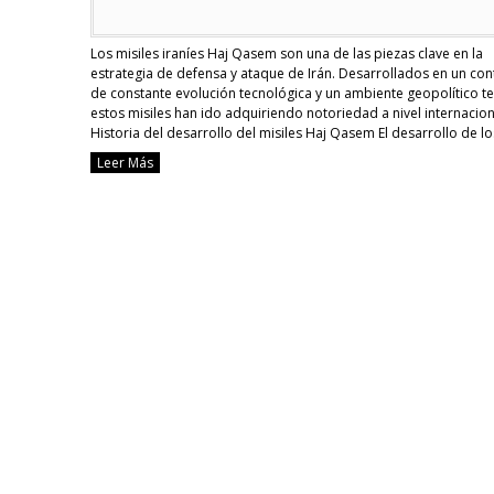
Los misiles iraníes Haj Qasem son una de las piezas clave en la
estrategia de defensa y ataque de Irán. Desarrollados en un con
de constante evolución tecnológica y un ambiente geopolítico t
estos misiles han ido adquiriendo notoriedad a nivel internacion
Historia del desarrollo del misiles Haj Qasem El desarrollo de lo
misiles Haj …
Continue reading
Leer Más
Características
de
los
misiles
iraníes
Haj
Qasem