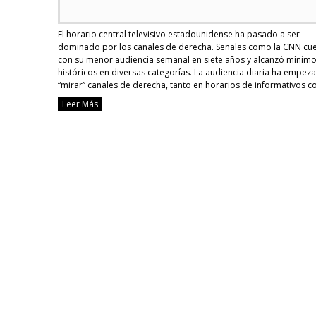
El horario central televisivo estadounidense ha pasado a ser
dominado por los canales de derecha. Señales como la CNN cu
con su menor audiencia semanal en siete años y alcanzó mínim
históricos en diversas categorías. La audiencia diaria ha empez
“mirar” canales de derecha, tanto en horarios de informativos 
en toda la programación. …
Continue reading
Leer Más
Canales
de
derecha
lideran
el
rating
en
EEUU