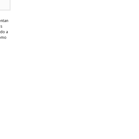
entan
os
ado a
como