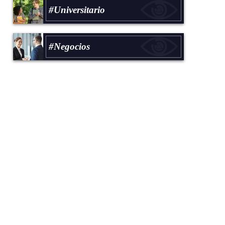
#Universitario
#Negocios