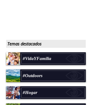
Temas destacados
#VidaYFamilia
#Outdoors
#Hogar