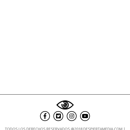
biología
y
el
lenguaje
no
tienen
ideología»
TODOS LOS DERECHOS RESERVADOS @2018 DESPIERTAMEDIA.COM |