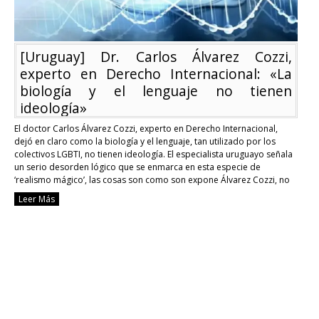
[Uruguay] Dr. Carlos Álvarez Cozzi,
experto en Derecho Internacional: «La
biología y el lenguaje no tienen
ideología»
El doctor Carlos Álvarez Cozzi, experto en Derecho Internacional,
dejó en claro como la biología y el lenguaje, tan utilizado por los
colectivos LGBTI, no tienen ideología. El especialista uruguayo señala
un serio desorden lógico que se enmarca en esta especie de
‘realismo mágico’, las cosas son como son expone Álvarez Cozzi, no
lo que …
Continue reading
Leer Más
[Uruguay]
Dr.
Carlos
Álvarez
Cozzi,
experto
en
Derecho
Internacional:
«La