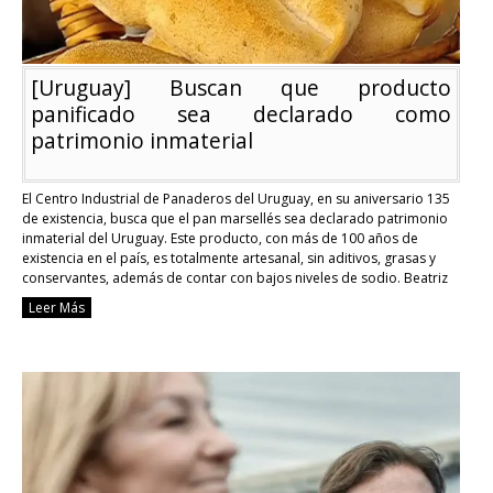
[Uruguay] Buscan que producto
panificado sea declarado como
patrimonio inmaterial
El Centro Industrial de Panaderos del Uruguay, en su aniversario 135
de existencia, busca que el pan marsellés sea declarado patrimonio
inmaterial del Uruguay. Este producto, con más de 100 años de
existencia en el país, es totalmente artesanal, sin aditivos, grasas y
conservantes, además de contar con bajos niveles de sodio. Beatriz
Argimón, vicepresidente …
Continue reading
Leer Más
[Uruguay]
Buscan
que
producto
panificado
sea
declarado
como
patrimonio
inmaterial