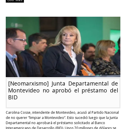
[Uruguay]
Gobierno
se
sorprendió
por
rechazo
a
la
isla
artificial
por
Intendencia
de
Montevideo
[Neomarxismo] Junta Departamental de
Montevideo no aprobó el préstamo del
BID
Carolina Cosse, intendente de Montevideo, acusó al Partido Nacional
de no querer “limpiar a Montevideo”. Esto sucedió luego que la Junta
Departamental no aprobará el préstamo solicitado al Banco
Interamericano de Desarrollo (BID). Unos 70 millones de dólares se