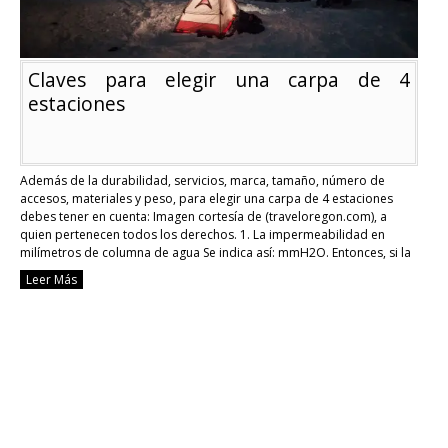
Claves para elegir una carpa de 4
estaciones
Además de la durabilidad, servicios, marca, tamaño, número de
accesos, materiales y peso, para elegir una carpa de 4 estaciones
debes tener en cuenta: Imagen cortesía de (traveloregon.com), a
quien pertenecen todos los derechos. 1. La impermeabilidad en
milímetros de columna de agua Se indica así: mmH2O. Entonces, si la
impermeabilidad es de 1.500 mmH2O, …
Continue reading
Leer Más
Claves
para
elegir
una
carpa
de
4
estaciones