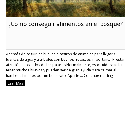
¿Cómo conseguir alimentos en el bosque?
Además de seguir las huellas o rastros de animales para llegar a
fuentes de agua y a árboles con buenos frutos, es importante: Prestar
atención a los nidos de los pájaros Normalmente, estos nidos suelen
tener muchos huevos y pueden ser de gran ayuda para calmar el
hambre al menos por un buen rato. Aparte …
Continue reading
¿Cómo
Leer Más
conseguir
alimentos
en
el
bosque?