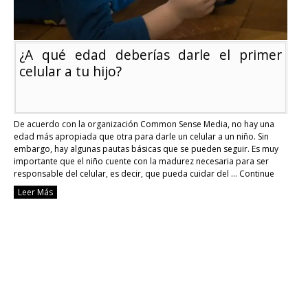
¿A qué edad deberías darle el primer
celular a tu hijo?
De acuerdo con la organización Common Sense Media, no hay una
edad más apropiada que otra para darle un celular a un niño. Sin
embargo, hay algunas pautas básicas que se pueden seguir. Es muy
importante que el niño cuente con la madurez necesaria para ser
responsable del celular, es decir, que pueda cuidar del …
Continue
reading
Leer Más
¿A
qué
edad
deberías
darle
el
primer
celular
a
tu