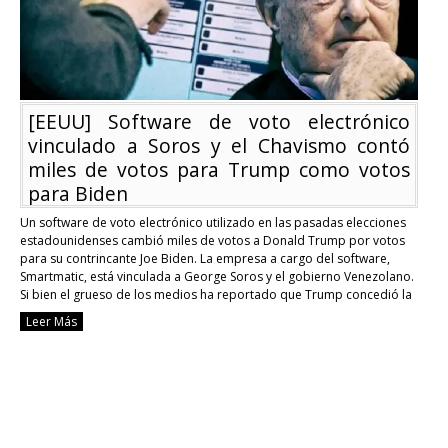
revelación
del
fraude
electoral
conmoverá
al
mundo
[EEUU] Software de voto electrónico
vinculado a Soros y el Chavismo contó
miles de votos para Trump como votos
para Biden
Un software de voto electrónico utilizado en las pasadas elecciones
estadounidenses cambió miles de votos a Donald Trump por votos
para su contrincante Joe Biden. La empresa a cargo del software,
Smartmatic, está vinculada a George Soros y el gobierno Venezolano.
Si bien el grueso de los medios ha reportado que Trump concedió la
victoria …
Continue reading
Leer Más
[EEUU]
Software
de
voto
electrónico
vinculado
a
Soros