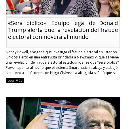
«Será bíblico»: Equipo legal de Donald
Trump alerta que la revelación del fraude
electoral conmoverá al mundo
Sidney Powell, abogada que investiga el fraude electoral en Estados
Unidos alertó en una entrevista brindada a NewsmaxTV, que se viene
una revelación de fraude electoral estadounidense que “será bíblica”.
Powell apuntó al hecho que el sistema Smartmatic «trabaja y trabajó
siempre» a las órdenes de Hugo Chávez. La abogada señaló que se
destruyen boletas …
Continue reading
Leer Más
«Será
bíblico»:
Equipo
legal
de
Donald
Trump
alerta
que
la