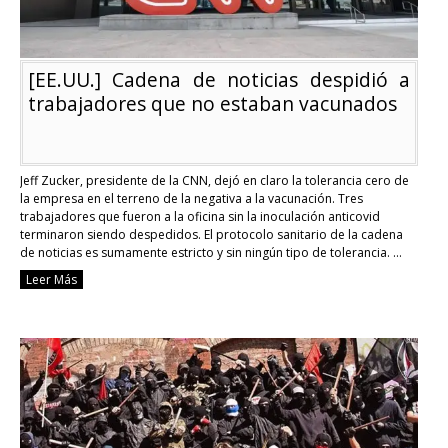
[EE.UU.] Cadena de noticias despidió a
trabajadores que no estaban vacunados
Jeff Zucker, presidente de la CNN, dejó en claro la tolerancia cero de
la empresa en el terreno de la negativa a la vacunación. Tres
trabajadores que fueron a la oficina sin la inoculación anticovid
terminaron siendo despedidos. El protocolo sanitario de la cadena
de noticias es sumamente estricto y sin ningún tipo de tolerancia. …
Continue reading
Leer Más
[EE.UU.]
Cadena
de
noticias
despidió
a
trabajadores
que
no
estaban