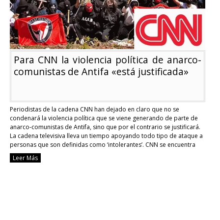
vacunados
Para CNN la violencia política de anarco-
comunistas de Antifa «está justificada»
Periodistas de la cadena CNN han dejado en claro que no se
condenará la violencia política que se viene generando de parte de
anarco-comunistas de Antifa, sino que por el contrario se justificará.
La cadena televisiva lleva un tiempo apoyando todo tipo de ataque a
personas que son definidas como ‘intolerantes’. CNN se encuentra
ofreciendo …
Continue reading
Leer Más
Para
CNN
la
violencia
política
de
anarco-
comunistas