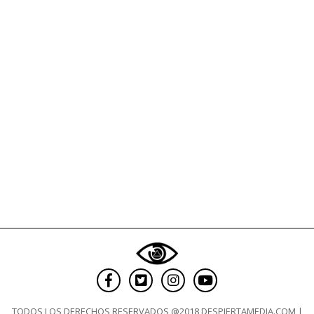
las
góndolas
TODOS LOS DERECHOS RESERVADOS @2018 DESPIERTAMEDIA.COM |