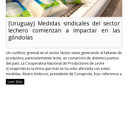
[Uruguay] Medidas sindicales del sector
lechero comienzan a impactar en las
góndolas
Un conflicto gremial en el sector lácteo viene generando el faltante de
productos, particularmente leche, en comercios de distintos puntos
del país. La Cooperativa Nacional de Productores de Leche
(Conaprole) es la firma que más se ha visto afectada con estas
medidas. Álvaro Ambrois, presidente de Conaprole, hizo referencia a
las medidas sindicales tomadas por …
Continue reading
Leer Más
[Uruguay]
Medidas
sindicales
del
sector
lechero
comienzan
a
impactar
en