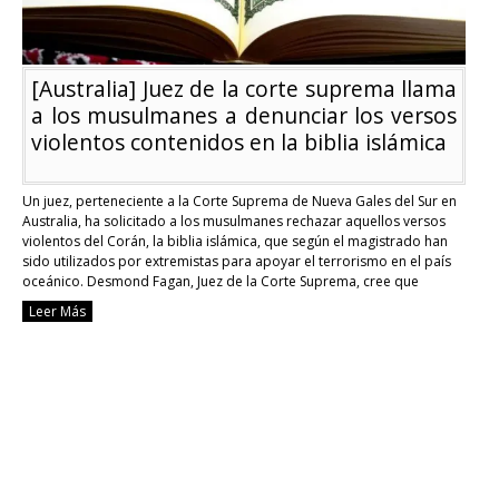
[Australia] Juez de la corte suprema llama
a los musulmanes a denunciar los versos
violentos contenidos en la biblia islámica
Un juez, perteneciente a la Corte Suprema de Nueva Gales del Sur en
Australia, ha solicitado a los musulmanes rechazar aquellos versos
violentos del Corán, la biblia islámica, que según el magistrado han
sido utilizados por extremistas para apoyar el terrorismo en el país
oceánico. Desmond Fagan, Juez de la Corte Suprema, cree que
aquellos …
Continue reading
Leer Más
[Australia]
Juez
de
la
corte
suprema
llama
a
los
musulmanes