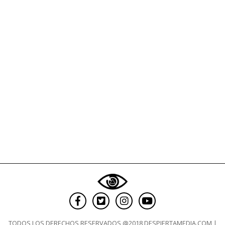
en
su
cerebro
TODOS LOS DERECHOS RESERVADOS @2018 DESPIERTAMEDIA.COM |