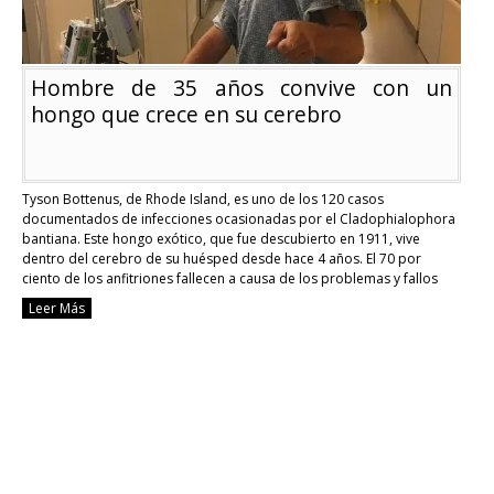
Hombre de 35 años convive con un
hongo que crece en su cerebro
Tyson Bottenus, de Rhode Island, es uno de los 120 casos
documentados de infecciones ocasionadas por el Cladophialophora
bantiana. Este hongo exótico, que fue descubierto en 1911, vive
dentro del cerebro de su huésped desde hace 4 años. El 70 por
ciento de los anfitriones fallecen a causa de los problemas y fallos
que genera …
Continue reading
Leer Más
Hombre
de
35
años
convive
con
un
hongo
que
crece