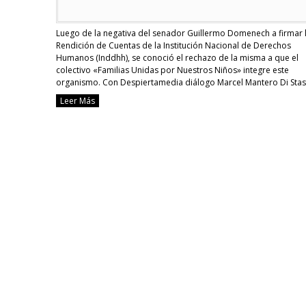
Luego de la negativa del senador Guillermo Domenech a firmar 
Rendición de Cuentas de la Institución Nacional de Derechos
Humanos (Inddhh), se conoció el rechazo de la misma a que el
colectivo «Familias Unidas por Nuestros Niños» integre este
organismo. Con Despiertamedia diálogo Marcel Mantero Di Stas
integrante del colectivo, para conocer cómo se …
Continue read
Leer Más