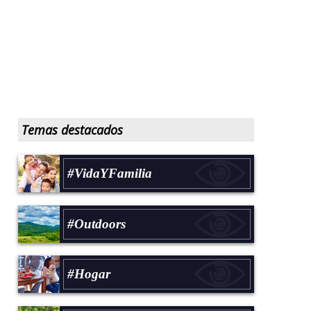
Temas destacados
#VidaYFamilia
#Outdoors
#Hogar