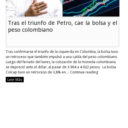
Tras el triunfo de Petro, cae la bolsa y el
peso colombiano
Tras confirmarse el triunfo de la izquierda en Colombia, la bolsa tuvo
un retroceso que también impulsó a una caída del peso colombiano.
Luego del feriado del lunes, la cotización de la moneda colombiana
se depreció ante el dólar, al pasar de 3.904 a 4.022 pesos. La bolsa
Colcap tuvo un retroceso de 3,8% en …
Continue reading
Tras
Leer Más
el
triunfo
de
Petro,
cae
la
bolsa
y
el
peso