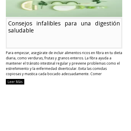
Consejos infalibles para una digestión
saludable
Para empezar, asegúrate de incluir alimentos ricos en fibra en tu dieta
diaria, como verduras, frutas y granos enteros. La fibra ayuda a
mantener el tránsito intestinal regular y previene problemas como el
estreñimiento y la enfermedad diverticular. Evita las comidas
copiosas y mastica cada bocado adecuadamente. Comer
moderadamente y despacio reduce el estrés en …
Continue reading
Leer Más
Conse
infalib
para
una
digest
salud