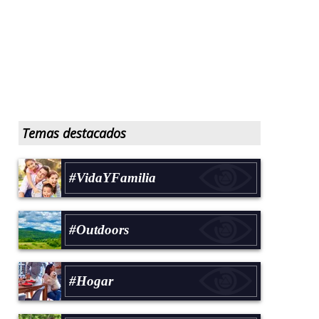
Temas destacados
#VidaYFamilia
#Outdoors
#Hogar