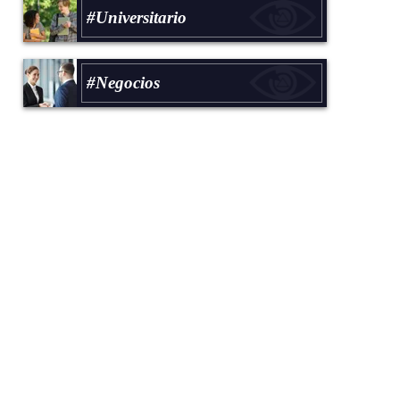
#Universitario
#Negocios