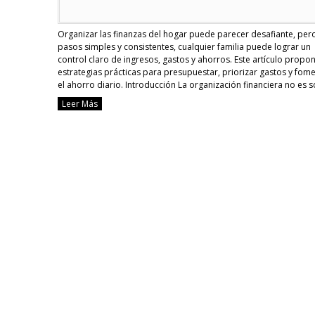
Organizar las finanzas del hogar puede parecer desafiante, per
pasos simples y consistentes, cualquier familia puede lograr un
control claro de ingresos, gastos y ahorros. Este artículo propo
estrategias prácticas para presupuestar, priorizar gastos y fom
el ahorro diario. Introducción La organización financiera no es s
para quienes ganan mucho; es una disciplina aplicable …
Contin
Leer Más
reading
Estrategias
efectivas
para
organizar
las
finanzas
del
hogar