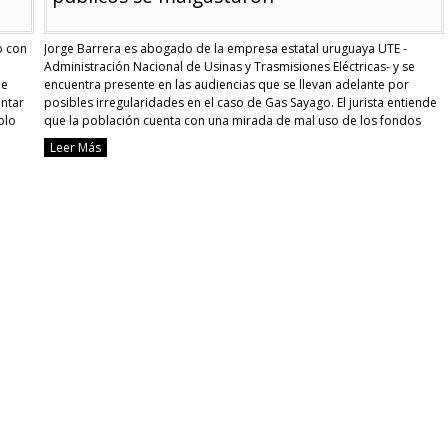
o con
Jorge Barrera es abogado de la empresa estatal uruguaya UTE -
Administración Nacional de Usinas y Trasmisiones Eléctricas- y se
ne
encuentra presente en las audiencias que se llevan adelante por
entar
posibles irregularidades en el caso de Gas Sayago. El jurista entiende
olo
que la población cuenta con una mirada de mal uso de los fondos
ue
públicos y …
Continue reading
Leer Más
[Neomarxismo]
Para
abogado
de
UTE
“es
unánime
la
visión
de
que
los
fondos
públicos
se
malgastaron”