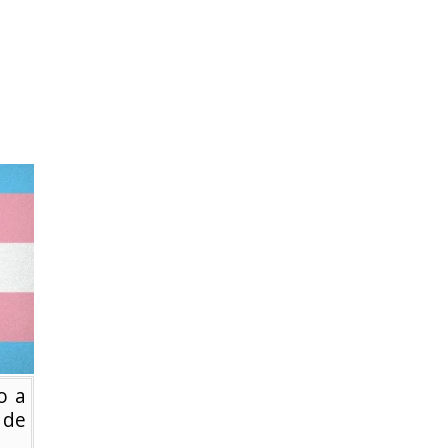
o a
 de