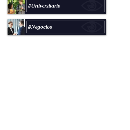
#Universitario
#Negocios