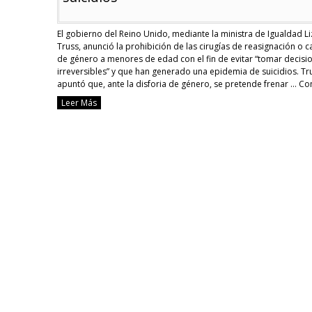
El gobierno del Reino Unido, mediante la ministra de Igualdad Li
Truss, anunció la prohibición de las cirugías de reasignación o 
de género a menores de edad con el fin de evitar “tomar decisi
irreversibles” y que han generado una epidemia de suicidios. Tr
apuntó que, ante la disforia de género, se pretende frenar …
Co
reading
Leer Más
Reino
Unido
prohibe
el
cambio
de
sexo
a
menores
de
edad
por
epidemia
de
suicidios