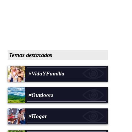
Temas destacados
#VidaYFamilia
#Outdoors
#Hogar