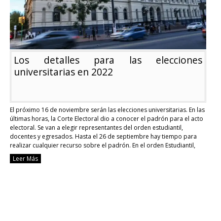
Los detalles para las elecciones
universitarias en 2022
El próximo 16 de noviembre serán las elecciones universitarias. En las
últimas horas, la Corte Electoral dio a conocer el padrón para el acto
electoral. Se van a elegir representantes del orden estudiantil,
docentes y egresados. Hasta el 26 de septiembre hay tiempo para
realizar cualquier recurso sobre el padrón. En el orden Estudiantil,
tanto …
Continue reading
Leer Más
Los
detalles
para
las
elecciones
universitarias
en
2022