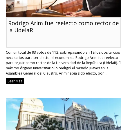
Rodrigo Arim fue reelecto como rector de
la UdelaR
Con un total de 93 votos de 112, sobrepasando en 18 los dos tercios
necesarios para ser electo, el economista Rodrigo Arim fue reelecto
para seguir como rector de la Universidad de la República (UdelaR). El
máximo órgano universitario lo reeligió el pasado jueves en la
Asamblea General del Claustro. Arim había sido electo, por …
Continue reading
Leer Más
Rodrigo
Arim
fue
reelecto
como
rector
de
la
UdelaR