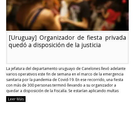
colegio
privado
[Uruguay] Organizador de fiesta privada
quedó a disposición de la justicia
La jefatura del departamento uruguayo de Canelones llevó adelante
varios operativos este fin de semana en el marco de la emergencia
sanitaria por la pandemia de Covid-19. En ese recorrido, una fiesta
con más de 300 personas terminó llevando a su organizador a
quedar a disposición de la Fiscalía. Se estarían aplicando multas
cercanas a …
Continue reading
Leer Más
[Uruguay]
Organizador
de
fiesta
privada
quedó
a
disposición