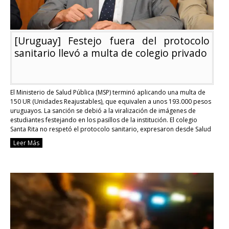
[Uruguay] Festejo fuera del protocolo
sanitario llevó a multa de colegio privado
El Ministerio de Salud Pública (MSP) terminó aplicando una multa de
150 UR (Unidades Reajustables), que equivalen a unos 193.000 pesos
uruguayos. La sanción se debió a la viralización de imágenes de
estudiantes festejando en los pasillos de la institución. El colegio
Santa Rita no respetó el protocolo sanitario, expresaron desde Salud
Pública, y también …
Continue reading
Leer Más
[Uruguay]
Festejo
fuera
del
protocolo
sanitario
llevó
a
multa
de