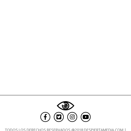
gente
que
se
ofende
fácilmente
son
malos
empleados
TODOS LOS DERECHOS RESERVADOS @2018 DESPIERTAMEDIA.COM |