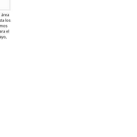
u área
ta los
emos
ara el
ayo,