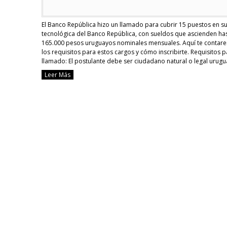
El Banco República hizo un llamado para cubrir 15 puestos en s
tecnológica del Banco República, con sueldos que ascienden has
165.000 pesos uruguayos nominales mensuales. Aquí te contar
los requisitos para estos cargos y cómo inscribirte. Requisitos p
llamado: El postulante debe ser ciudadano natural o legal urugu
inscripto en el …
Continue reading
Leer Más
Cómo
anotarte
al
llamado
del
BROU
con
sueldo
de
hasta
$165.000
nominales