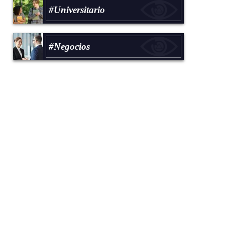
#Universitario
#Negocios