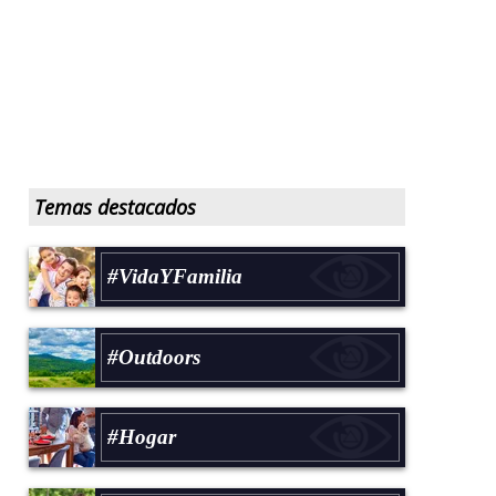
Temas destacados
#VidaYFamilia
#Outdoors
#Hogar