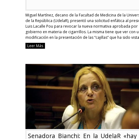
Miguel Martínez, decano de la Facultad de Medicina de la Univer
de la República (UdelaR), presentó una solicitud enfática al pres
Luis Lacalle Pou para revocar la nueva normativa aprobada por 
gobierno en materia de cigarrillos. La misma tiene que ver con 
modificación en la presentación de las “cajillas” que ha sido vist
Continue reading
Leer Más
Facultad
de
Medicina
pidió
revocación
del
nuevo
decreto
sobre
cigarrillos
Senadora Bianchi: En la UdelaR «hay