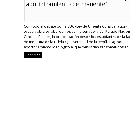
adoctrinamiento permanente”
Con todo el debate por la LUC -Ley de Urgente Consideración-,
todavía abierto, abordamos con la senadora del Partido Nacion
Graciela Bianchi, la preocupación desde los estudiantes de la fa
de medicina de la UdelaR (Universidad de la República), por el
adoctrinamiento ideológico al que denuncian ser sometidos en 
aulas. Adoctrinamiento neomarxista en la …
Continue reading
Leer Más
S
Bi
E
la
U
«
u
a
p