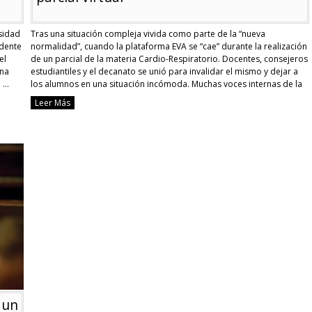
sidad
Tras una situación compleja vivida como parte de la “nueva
idente
normalidad”, cuando la plataforma EVA se “cae” durante la realización
el
de un parcial de la materia Cardio-Respiratorio. Docentes, consejeros
una
estudiantiles y el decanato se unió para invalidar el mismo y dejar a
a …
los alumnos en una situación incómoda. Muchas voces internas de la
carrera de …
Continue reading
Leer Más
[FMed]
Estudiantes
molestos
con
FPE-
AEM
y
el
rector
por
inconveniente
en
parcial
virtual
 un