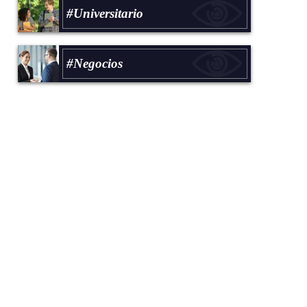
#Universitario
#Negocios