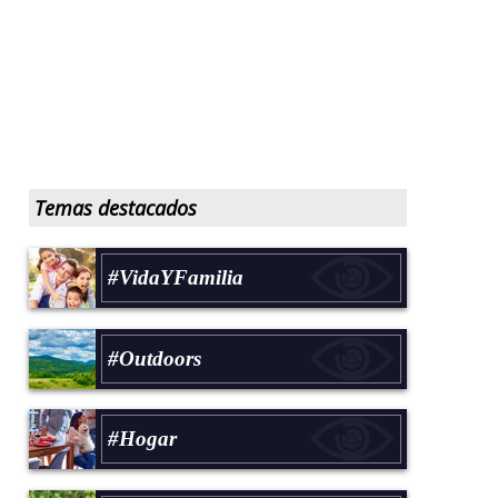
Temas destacados
#VidaYFamilia
#Outdoors
#Hogar