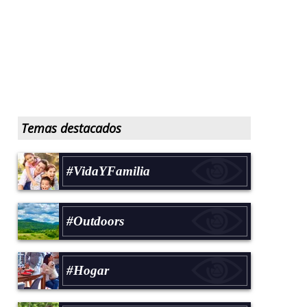
Temas destacados
#VidaYFamilia
#Outdoors
#Hogar