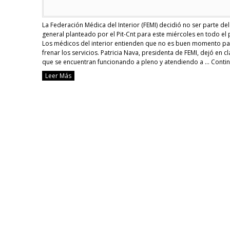
La Federación Médica del Interior (FEMI) decidió no ser parte de
general planteado por el Pit-Cnt para este miércoles en todo el 
Los médicos del interior entienden que no es buen momento pa
frenar los servicios. Patricia Nava, presidenta de FEMI, dejó en c
que se encuentran funcionando a pleno y atendiendo a …
Conti
reading
Leer Más
[Uruguay]
Médicos
del
interior
no
se
sumarán
al
paro
de
este
miércoles