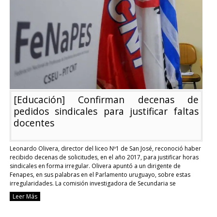
oposición
abandonan
investigadora
contra
gremio
docente
[Educación] Confirman decenas de
pedidos sindicales para justificar faltas
docentes
Leonardo Olivera, director del liceo Nº1 de San José, reconoció haber
recibido decenas de solicitudes, en el año 2017, para justificar horas
sindicales en forma irregular. Olivera apuntó a un dirigente de
Fenapes, en sus palabras en el Parlamento uruguayo, sobre estas
irregularidades. La comisión investigadora de Secundaria se
encuentra indagando cómo se ha justificado …
Continue reading
Leer Más
[Educació
Confirma
decenas