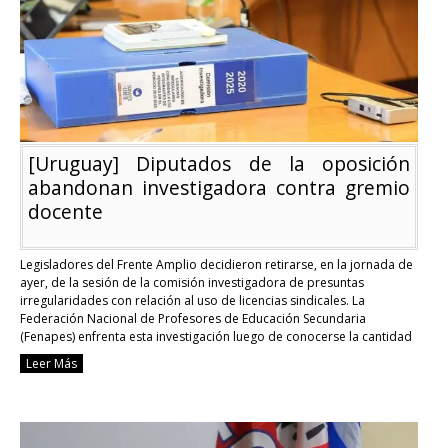
de
Secundaria
en
tema
de
faltas
gremiales
[Uruguay] Diputados de la oposición
abandonan investigadora contra gremio
docente
Legisladores del Frente Amplio decidieron retirarse, en la jornada de
ayer, de la sesión de la comisión investigadora de presuntas
irregularidades con relación al uso de licencias sindicales. La
Federación Nacional de Profesores de Educación Secundaria
(Fenapes) enfrenta esta investigación luego de conocerse la cantidad
de horas dedicadas al gremio y sin clases dictadas. El …
Continue
Leer Más
reading
[Uruguay]
Diputados
de
la