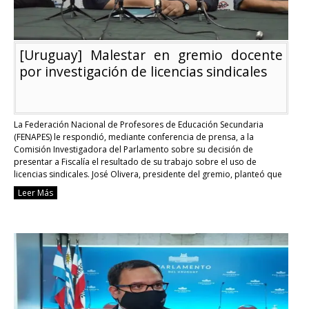
[Uruguay] Malestar en gremio docente
por investigación de licencias sindicales
La Federación Nacional de Profesores de Educación Secundaria
(FENAPES) le respondió, mediante conferencia de prensa, a la
Comisión Investigadora del Parlamento sobre su decisión de
presentar a Fiscalía el resultado de su trabajo sobre el uso de
licencias sindicales. José Olivera, presidente del gremio, planteó que
se encuentran ante una “persecución” anti-sindical. Sobre la acusación
Leer Más
…
Continue reading
[Uruguay]
Malestar
en
gremio
docente
por
investigación
de
licencias