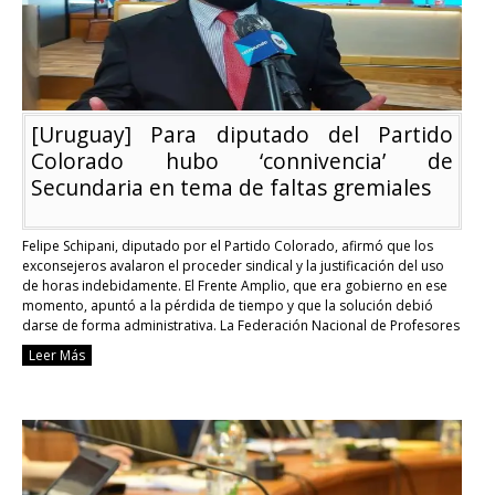
sindicales
[Uruguay] Para diputado del Partido
Colorado hubo ‘connivencia’ de
Secundaria en tema de faltas gremiales
Felipe Schipani, diputado por el Partido Colorado, afirmó que los
exconsejeros avalaron el proceder sindical y la justificación del uso
de horas indebidamente. El Frente Amplio, que era gobierno en ese
momento, apuntó a la pérdida de tiempo y que la solución debió
darse de forma administrativa. La Federación Nacional de Profesores
de Educación Secundaria …
Continue reading
Leer Más
[Uruguay]
Para
diputado
del
Partido
Colorado
hubo
‘connivencia’