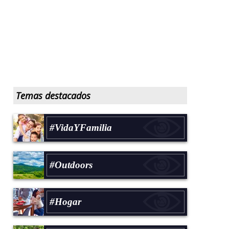
Temas destacados
#VidaYFamilia
#Outdoors
#Hogar