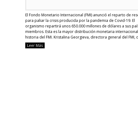
El Fondo Monetario Internacional (FMI) anunció el reparto de re
para paliar la crisis producida por la pandemia de Covid-19. El
organismo repartirá unos 650.000 millones de dólares a sus paí
miembros. Esta es la mayor distribución monetaria internacional
historia del FMI. Kristalina Georgieva, directora general del FMI, 
en claro que esta …
Continue reading
Leer Más
[Covid-
19]
Fondo
Monetario
distribuye
reservas
por
la
crisis
sanitaria