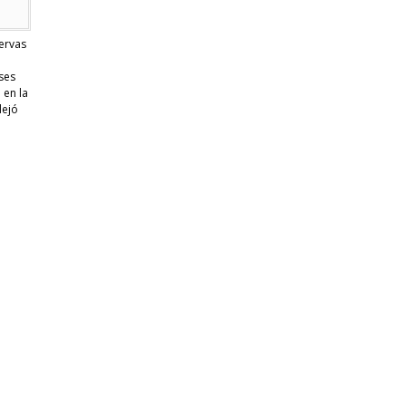
servas
ses
 en la
dejó