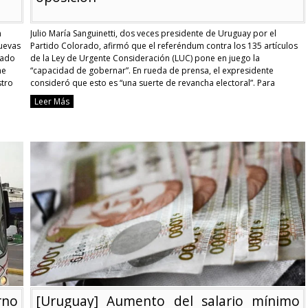
n
Julio María Sanguinetti, dos veces presidente de Uruguay por el
nuevas
Partido Colorado, afirmó que el referéndum contra los 135 artículos
cado
de la Ley de Urgente Consideración (LUC) pone en juego la
he
“capacidad de gobernar”. En rueda de prensa, el expresidente
stro
consideró que esto es “una suerte de revancha electoral”. Para
Sanguinetti se “apunta a disminuir …
Continue reading
Leer Más
[Uruguay]
Para
expresidente,
as
enfrentar
o
a
la
LUC
es
una
es
revancha
electoral
de
la
oposición
rno
[Uruguay] Aumento del salario mínimo