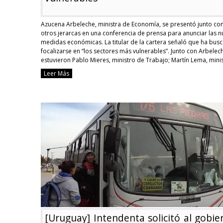
Azucena Arbeleche, ministra de Economía, se presentó junto co
otros jerarcas en una conferencia de prensa para anunciar las 
medidas económicas. La titular de la cartera señaló que ha bus
focalizarse en “los sectores más vulnerables”. Junto con Arbelec
estuvieron Pablo Mieres, ministro de Trabajo; Martín Lema, mini
de Desarrollo Social, y el ministro …
Continue reading
Leer Más
[Uruguay]
Nuevas
medidas
económic
apuntand
a
los
sectores
más
vulnerabl
[Uruguay] Intendenta solicitó al gobie