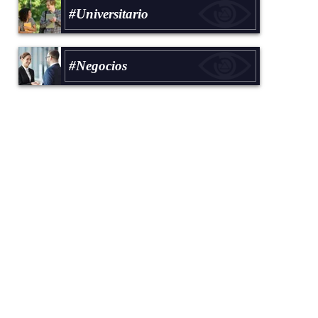
#Universitario
#Negocios