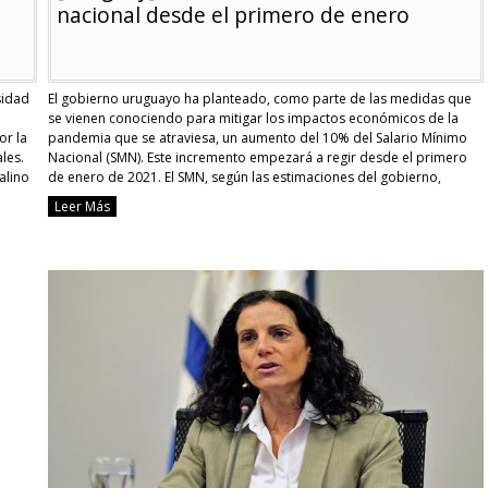
nacional desde el primero de enero
sidad
El gobierno uruguayo ha planteado, como parte de las medidas que
se vienen conociendo para mitigar los impactos económicos de la
or la
pandemia que se atraviesa, un aumento del 10% del Salario Mínimo
les.
Nacional (SMN). Este incremento empezará a regir desde el primero
alino
de enero de 2021. El SMN, según las estimaciones del gobierno,
contará con …
Continue reading
Leer Más
[Uruguay]
Aumento
del
salario
mínimo
nacional
desde
el
primero
de
enero