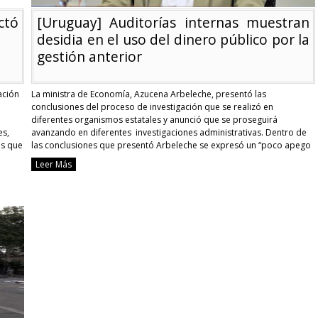
tó
[Uruguay] Auditorías internas muestran
desidia en el uso del dinero público por la
gestión anterior
ación
La ministra de Economía, Azucena Arbeleche, presentó las
conclusiones del proceso de investigación que se realizó en
diferentes organismos estatales y anunció que se proseguirá
es,
avanzando en diferentes investigaciones administrativas. Dentro de
os que
las conclusiones que presentó Arbeleche se expresó un “poco apego
al buen manejo del dinero” de parte del gobierno anterior. La ministra
Leer Más
guay]
habló …
Continue reading
toría
[Uruguay]
ctó
Auditorías
gularidades
internas
muestran
desidia
OP
en
el
uso
del
dinero
público
por