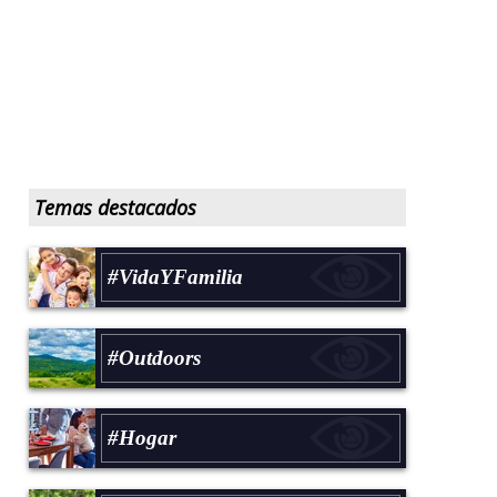
Temas destacados
#VidaYFamilia
#Outdoors
#Hogar