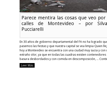
Parece mentira las cosas que veo por 
calles de Montevideo – por Silv
Pucciarelli
En 30 años de gobierno departamental del FA no ha logrado qu
pasemos las fiestas y que nuestra capital se vea limpia Quien lle
hoy a Montevideo se encuentra con una ciudad muy sucia y con 
extraño olor, ya que en todas las cuadras existen contenedores
basura desbordados y con comida en descomposición, …
Conti
reading
Leer Más
Parece
mentira
las
cosas
que
veo
por
las
calles
de
Montevideo