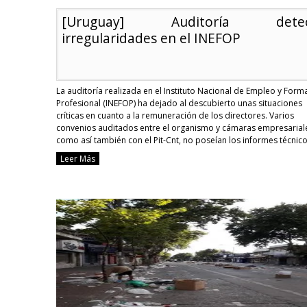
[Uruguay] Auditoría detec
irregularidades en el INEFOP
La auditoría realizada en el Instituto Nacional de Empleo y Form
Profesional (INEFOP) ha dejado al descubierto unas situaciones
críticas en cuanto a la remuneración de los directores. Varios
convenios auditados entre el organismo y cámaras empresarial
como así también con el Pit-Cnt, no poseían los informes técnic
asegurasen su viabilidad. El trabajo de …
Continue reading
Leer Más
[Uru
Audi
dete
irre
en
el
INEF