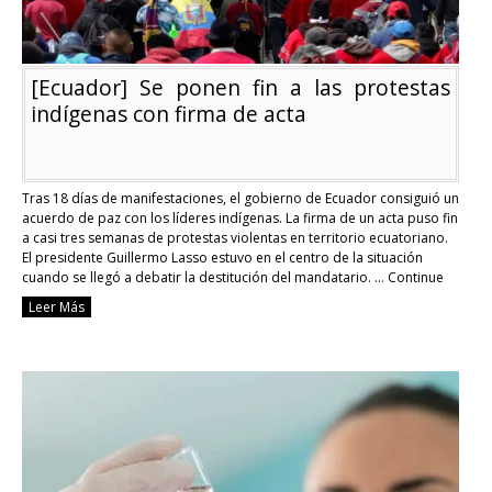
[Ecuador] Se ponen fin a las protestas
indígenas con firma de acta
Tras 18 días de manifestaciones, el gobierno de Ecuador consiguió un
acuerdo de paz con los líderes indígenas. La firma de un acta puso fin
a casi tres semanas de protestas violentas en territorio ecuatoriano.
El presidente Guillermo Lasso estuvo en el centro de la situación
cuando se llegó a debatir la destitución del mandatario. …
Continue
reading
Leer Más
[Ecuador]
Se
ponen
fin
a
las
protestas
indígenas
con
firma