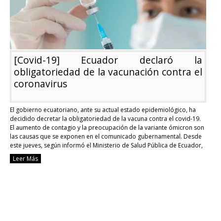
de
acta
[Covid-19] Ecuador declaró la
obligatoriedad de la vacunación contra el
coronavirus
El gobierno ecuatoriano, ante su actual estado epidemiológico, ha
decidido decretar la obligatoriedad de la vacuna contra el covid-19.
El aumento de contagio y la preocupación de la variante ómicron son
las causas que se exponen en el comunicado gubernamental. Desde
este jueves, según informó el Ministerio de Salud Pública de Ecuador,
el país sudamericano …
Continue reading
Leer Más
[Covid-
19]
Ecuador
declaró
la
obligatoriedad
de
la