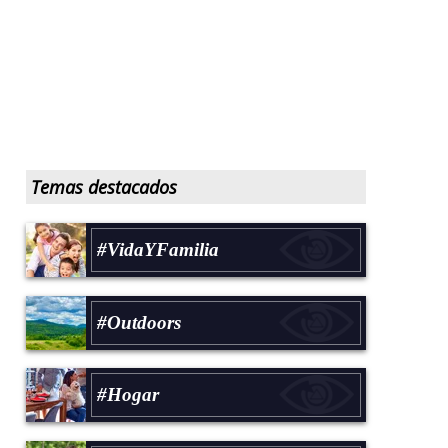
Temas destacados
#VidaYFamilia
#Outdoors
#Hogar