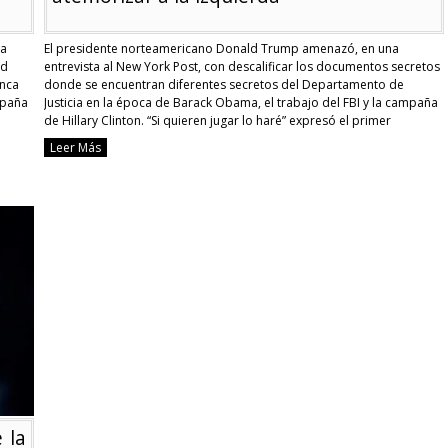
la
El presidente norteamericano Donald Trump amenazó, en una
ld
entrevista al New York Post, con descalificar los documentos secretos
anca
donde se encuentran diferentes secretos del Departamento de
mpaña
Justicia en la época de Barack Obama, el trabajo del FBI y la campaña
de Hillary Clinton. “Si quieren jugar lo haré” expresó el primer
mandatario estadounidense. Ante el …
Continue reading
Leer Más
[Estados
Unidos]
Trump
amenazó
con
desclasificar
documentos
secretos
para
atemorizar
a
la
izquierda
 la