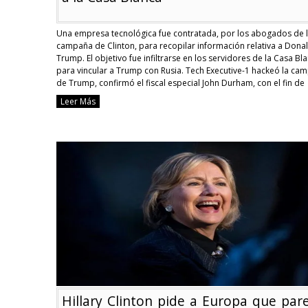
Una empresa tecnológica fue contratada, por los abogados de 
campaña de Clinton, para recopilar información relativa a Dona
Trump. El objetivo fue infiltrarse en los servidores de la Casa Bl
para vincular a Trump con Rusia. Tech Executive-1 hackeó la ca
de Trump, confirmó el fiscal especial John Durham, con el fin de
“inventar” …
Continue reading
Leer Más
[EEUU]
Campaña
Clinton
pagó
para
hackear
a
la
campaña
de
Donald
Trump
y
a
la
Casa
Blanca
Hillary Clinton pide a Europa que pare