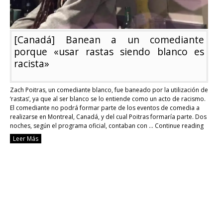
[Canadá] Banean a un comediante
porque «usar rastas siendo blanco es
racista»
Zach Poitras, un comediante blanco, fue baneado por la utilización de
‘rastas’, ya que al ser blanco se lo entiende como un acto de racismo.
El comediante no podrá formar parte de los eventos de comedia a
realizarse en Montreal, Canadá, y del cual Poitras formaría parte. Dos
noches, según el programa oficial, contaban con …
Continue reading
[Cana
Leer Más
Bane
a
un
come
porq
«usar
rasta
siend
blanc
es