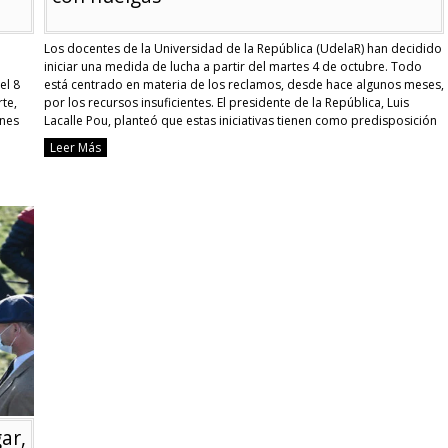
Los docentes de la Universidad de la República (UdelaR) han decidido
iniciar una medida de lucha a partir del martes 4 de octubre. Todo
el 8
está centrado en materia de los reclamos, desde hace algunos meses,
rte,
por los recursos insuficientes. El presidente de la República, Luis
enes
Lacalle Pou, planteó que estas iniciativas tienen como predisposición
“no …
Continue reading
Leer Más
[Uruguay]
Presidente
apuntó
a
bajo
nivel
universitario
por
castigar
a
los
alumnos
con
huelgas
ar,