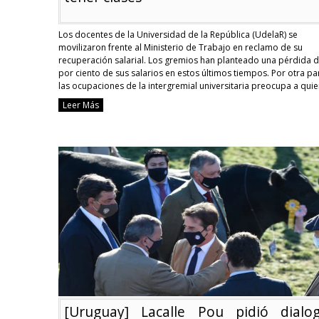
Los docentes de la Universidad de la República (UdelaR) se
movilizaron frente al Ministerio de Trabajo en reclamo de su
recuperación salarial. Los gremios han planteado una pérdida d
por ciento de sus salarios en estos últimos tiempos. Por otra pa
las ocupaciones de la intergremial universitaria preocupa a qui
pretenden tener clases. Las …
Continue reading
Leer Más
Siguen
las
huelgas
en
la
UdelaR
y
comienzan
las
quejas
de
quienes
quieren
tener
clases
[Uruguay] Lacalle Pou pidió dialog