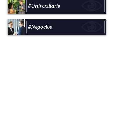
#Universitario
#Negocios