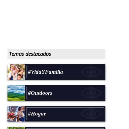
Temas destacados
#VidaYFamilia
#Outdoors
#Hogar