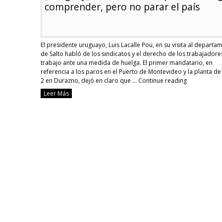
comprender, pero no parar el país
El presidente uruguayo, Luis Lacalle Pou, en su visita al departa
de Salto habló de los sindicatos y el derecho de los trabajadore
trabajo ante una medida de huelga. El primer mandatario, en
referencia a los paros en el Puerto de Montevideo y la planta d
2 en Durazno, dejó en claro que …
Continue reading
[Uruguay]
Leer Más
Lacalle
Pou
pidió
dialogar,
comprende
pero
no
parar
el
país