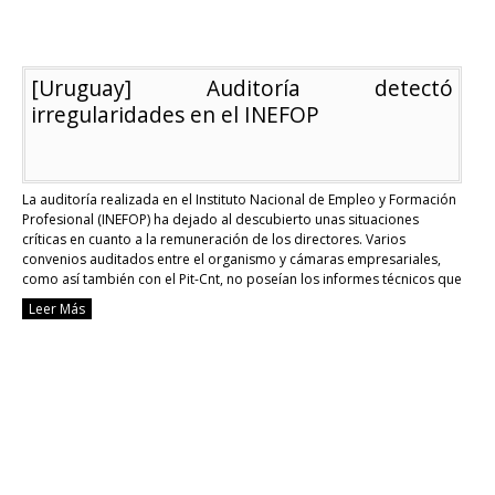
[Uruguay] Auditoría detectó
irregularidades en el INEFOP
La auditoría realizada en el Instituto Nacional de Empleo y Formación
Profesional (INEFOP) ha dejado al descubierto unas situaciones
críticas en cuanto a la remuneración de los directores. Varios
convenios auditados entre el organismo y cámaras empresariales,
como así también con el Pit-Cnt, no poseían los informes técnicos que
asegurasen su viabilidad. El trabajo de …
Continue reading
Leer Más
[Uruguay]
Auditoría
detectó
irregularidades
en
el
INEFOP