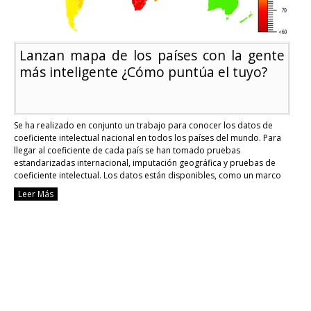
Lanzan mapa de los países con la gente
más inteligente ¿Cómo puntúa el tuyo?
Se ha realizado en conjunto un trabajo para conocer los datos de
coeficiente intelectual nacional en todos los países del mundo. Para
llegar al coeficiente de cada país se han tomado pruebas
estandarizadas internacional, imputación geográfica y pruebas de
coeficiente intelectual. Los datos están disponibles, como un marco
de referencia para autoridades y público en …
Continue reading
Leer Más
Lanzan
mapa
de
los
países
con
la
gente
más
inteligent