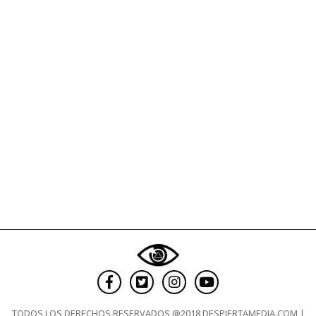
¿Cómo
puntúa
el
tuyo?
TODOS LOS DERECHOS RESERVADOS @2018 DESPIERTAMEDIA.COM |