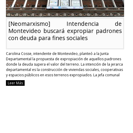
[Neomarxismo] Intendencia de
Montevideo buscará expropiar padrones
con deuda para fines sociales
Carolina Cosse, intendente de Montevideo, planteó a la Junta
Departamental la propuesta de expropiación de aquellos padrones
donde la deuda supera el valor del terreno. La intención de la jerarca
departamental es la construcción de viviendas sociales, cooperativas
y espacios públicos en esos terrenos expropiados. La jefa comunal
busca darle utilidad a los lugares abandonados. …
Continue reading
Leer Más
[Neo
Inten
de
Monte
busca
expro
padr
con
deud
para