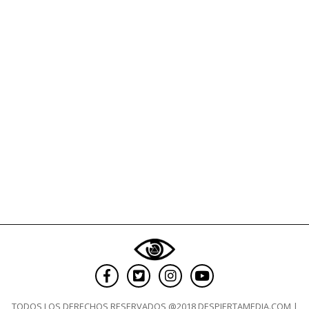
fines
socia
TODOS LOS DERECHOS RESERVADOS @2018 DESPIERTAMEDIA.COM |