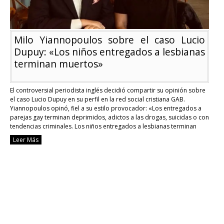
Milo Yiannopoulos sobre el caso Lucio
Dupuy: «Los niños entregados a lesbianas
terminan muertos»
El controversial periodista inglés decidió compartir su opinión sobre
el caso Lucio Dupuy en su perfil en la red social cristiana GAB.
Yiannopoulos opinó, fiel a su estilo provocador: «Los entregados a
parejas gay terminan deprimidos, adictos a las drogas, suicidas o con
tendencias criminales. Los niños entregados a lesbianas terminan
muertos» El periodista que …
Continue reading
Leer Más
Milo
Yiannopoulos
sobre
el
caso
Lucio
Dupuy:
«Los
niños
entregados