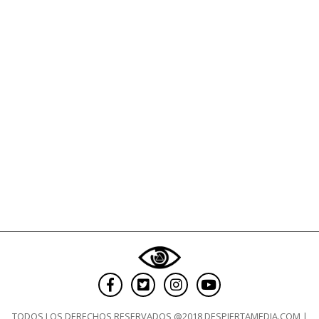
(La
ONU
calladita
la
boca)
TODOS LOS DERECHOS RESERVADOS @2018 DESPIERTAMEDIA.COM |