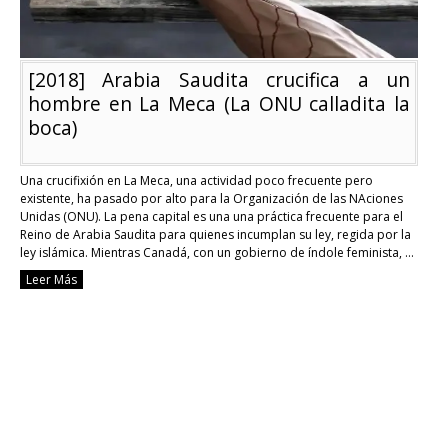
[2018] Arabia Saudita crucifica a un
hombre en La Meca (La ONU calladita la
boca)
Una crucifixión en La Meca, una actividad poco frecuente pero
existente, ha pasado por alto para la Organización de las NAciones
Unidas (ONU). La pena capital es una una práctica frecuente para el
Reino de Arabia Saudita para quienes incumplan su ley, regida por la
ley islámica. Mientras Canadá, con un gobierno de índole feminista, …
Continue reading
Leer Más
[2018]
Arabia
Saudita
crucifica
a
un
hombre
en
La
Meca