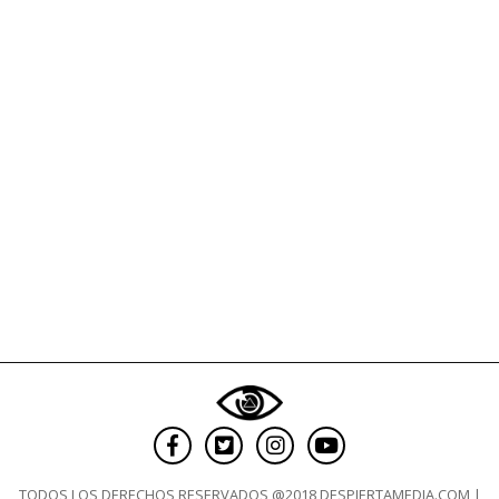
educativa
no
se
va
a
detener”
TODOS LOS DERECHOS RESERVADOS @2018 DESPIERTAMEDIA.COM |