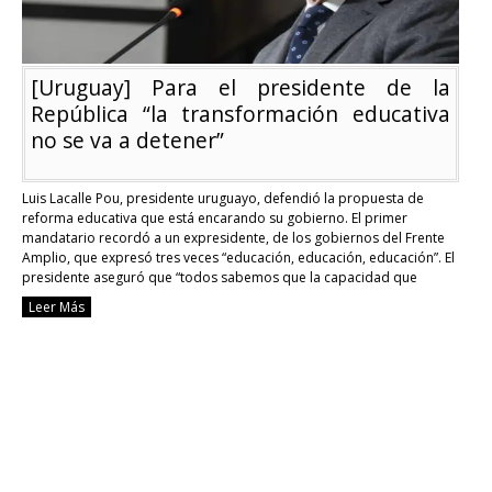
[Uruguay] Para el presidente de la
República “la transformación educativa
no se va a detener”
Luis Lacalle Pou, presidente uruguayo, defendió la propuesta de
reforma educativa que está encarando su gobierno. El primer
mandatario recordó a un expresidente, de los gobiernos del Frente
Amplio, que expresó tres veces “educación, educación, educación”. El
presidente aseguró que “todos sabemos que la capacidad que
tengamos de darle herramientas a nuestros niños y adolescentes …
Leer Más
Continue reading
[Uruguay]
Para
el
presidente
de
la
República
“la
transformación