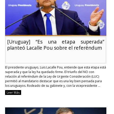
e
Intendente
del
FA
pidió
diálogo
[Uruguay] “Es una etapa superada”
planteó Lacalle Pou sobre el referéndum
El presidente uruguayo, Luis Lacalle Pou, entiende que esta etapa está
superada y que la ley ha quedado firme. El triunfo del NO con
relación al referéndum de la Ley de Urgente Consideración (LUC)
permitió al mandatario destacar que es una ley bien pensada para
los uruguayos. Rodeado de su gabinete y, con la vicepresidente …
Continue reading
Leer Más
[Uruguay]
“Es
una
etapa
superada”