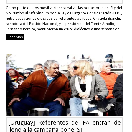
Como parte de dos movilizaciones realizadas por actores del SI y del
No, rumbo al referéndum por la Ley de Urgente Consideración (LUC),
hubo acusaciones cruzadas de referentes políticos. Graciela Bianchi,
senadora del Partido Nacional, y el presidente del Frente Amplio,
Fernando Pereira, mantuvieron un cruce dialéctico a una semana de
las elecciones. Bianchi apuntó …
Continue reading
Leer Más
[Uruguay]
Siguen
los
cruces
entre
oficialismo
y
oposición
en
la
semana
decisiva
por
la
LUC
[Uruguay] Referentes del FA entran de
lleno a la campaña por el SI