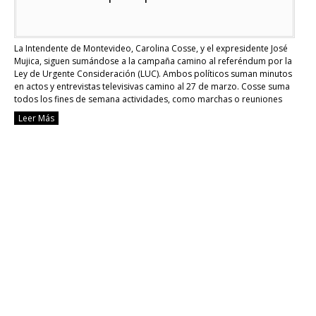
La Intendente de Montevideo, Carolina Cosse, y el expresidente José
Mujica, siguen sumándose a la campaña camino al referéndum por la
Ley de Urgente Consideración (LUC). Ambos políticos suman minutos
en actos y entrevistas televisivas camino al 27 de marzo. Cosse suma
todos los fines de semana actividades, como marchas o reuniones
bajo la bandera …
Continue reading
Leer Más
[Uruguay]
Referentes
del
FA
entran
de
lleno
a
la
campaña
por
el
SI