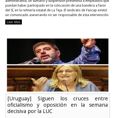
administrativa, un sumario y suspensión preventiva a empleados que
puedan haber participado en la colocación de una bandera a favor
del SÍ, en la refinería estatal de La Teja. El sindicato de Fancap emitió
un comunicado aseverando no ser responsable de esta intervención.
Diego Durand, vicepresidente de …
Continue reading
Leer Más
[Uruguay]
Ancap
suspendió
a
dos
operadores
y
sigue
la
investigación
por
lona
del
“SI”
en
la
antorcha
[Uruguay] Siguen los cruces entre
de
La
oficialismo y oposición en la semana
Teja
decisiva por la LUC