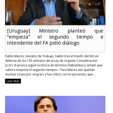
que
viene
[Uruguay] Ministro planteó que
“empieza” el segundo tiempo e
Intendente del FA pidió diálogo
Pablo Mieres, ministro de Trabajo, habló tras el triunfo del NO en
defensa de los 135 artículos de la Ley de Urgente Consideración
(LUC). El jerarca siguió la tónica de términos futbolistas y señaló que
«ahora empieza el segundo tiempo». Para Mieres aún quedan
muchas cosas por «lograr» y fue crítico con la oposición, que …
Continue reading
Leer Más
[Uruguay]
Ministro
planteó
que
“empieza”
el
segundo
tiempo