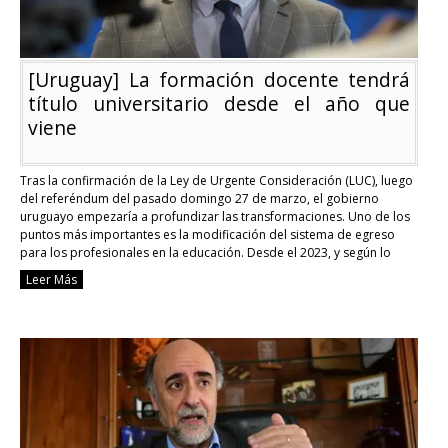
[Uruguay] La formación docente tendrá
título universitario desde el año que
viene
Tras la confirmación de la Ley de Urgente Consideración (LUC), luego
del referéndum del pasado domingo 27 de marzo, el gobierno
uruguayo empezaría a profundizar las transformaciones. Uno de los
puntos más importantes es la modificación del sistema de egreso
para los profesionales en la educación. Desde el 2023, y según lo
establece la LUC, …
Continue reading
Leer Más
[Uruguay]
La
formación
docente
tendrá
título
universitario
desde
el
año