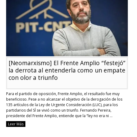
planteó
Lacalle
Pou
sobre
el
referéndum
[Neomarxismo] El Frente Amplio “festejó”
la derrota al entenderla como un empate
con olor a triunfo
Para el partido de oposición, Frente Amplio, el resultado fue muy
beneficioso. Pese a no alcanzar el objetivo de la derogación de los
135 artículos de la Ley de Urgente Consideración (LUC), para los
partidarios del SÍ se vivió como un triunfo. Fernando Pereira,
presidente del Frente Amplio, entiende que la “ley no era ni …
Continue reading
Leer Más
[Neomarxismo]
El
Frente