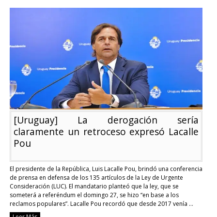
Amplio
“festejó”
la
derrota
al
entenderla
como
un
empate
con
olor
a
triunfo
[Uruguay] La derogación sería
claramente un retroceso expresó Lacalle
Pou
El presidente de la República, Luis Lacalle Pou, brindó una conferencia
de prensa en defensa de los 135 artículos de la Ley de Urgente
Consideración (LUC). El mandatario planteó que la ley, que se
someterá a referéndum el domingo 27, se hizo “en base a los
reclamos populares”. Lacalle Pou recordó que desde 2017 venía …
Continue reading
Leer Más