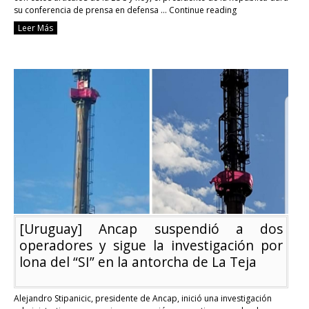
su conferencia de prensa en defensa …
Continue reading
[Uruguay]
Leer Más
El
SÍ
apuntó
a
que
no
estamos
ante
una
causa
partidaria,
hoy
Lacalle
Pou
defiende
la
LUC
[Uruguay] Ancap suspendió a dos
operadores y sigue la investigación por
lona del “SI” en la antorcha de La Teja
Alejandro Stipanicic, presidente de Ancap, inició una investigación