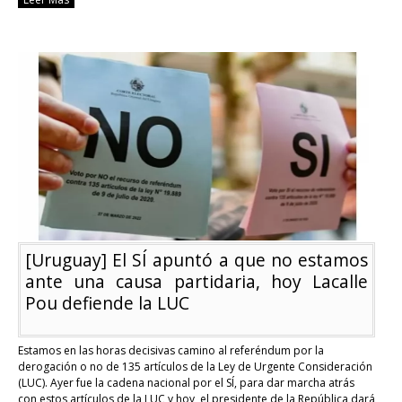
[Uruguay]
La
derogación
sería
claramente
un
retroceso
expresó
Lacalle
Pou
[Uruguay] El SÍ apuntó a que no estamos
ante una causa partidaria, hoy Lacalle
Pou defiende la LUC
Estamos en las horas decisivas camino al referéndum por la
derogación o no de 135 artículos de la Ley de Urgente Consideración
(LUC). Ayer fue la cadena nacional por el SÍ, para dar marcha atrás
con estos artículos de la LUC y hoy, el presidente de la República dará