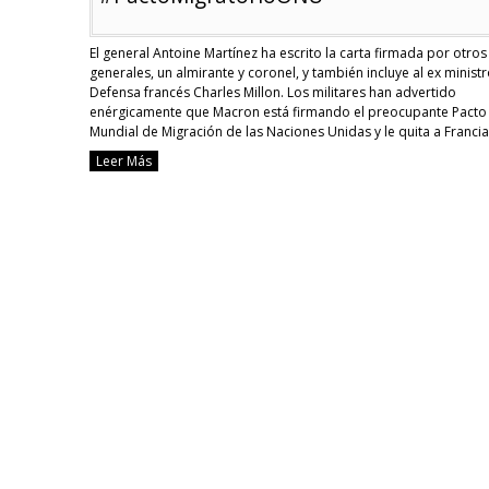
El general Antoine Martínez ha escrito la carta firmada por otros
generales, un almirante y coronel, y también incluye al ex minist
Defensa francés Charles Millon. Los militares han advertido
enérgicamente que Macron está firmando el preocupante Pacto
Mundial de Migración de las Naciones Unidas y le quita a Franci
más soberanía, lo que proporciona …
Continue reading
Leer Más
[Francia
Fuerzas
Armad
acusan
de
traición
a
Macron
por
firmar
el
#Pacto