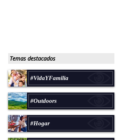
Temas destacados
#VidaYFamilia
#Outdoors
#Hogar