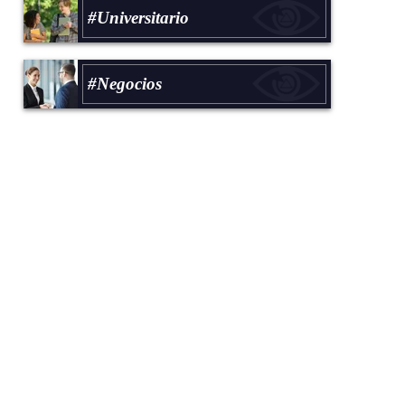
#Universitario
#Negocios