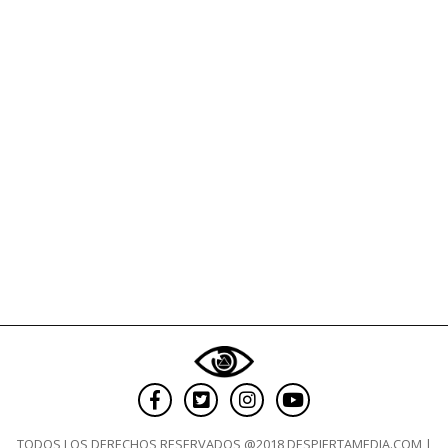
solo
destruye
valores
TODOS LOS DERECHOS RESERVADOS @2018 DESPIERTAMEDIA.COM |