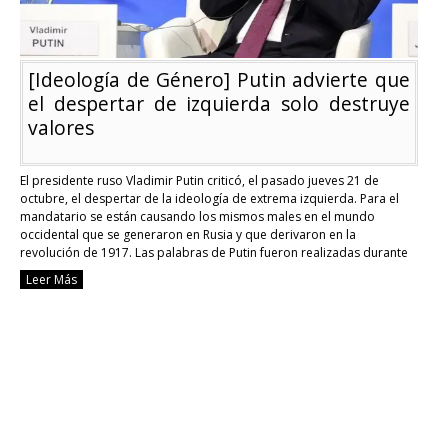
[Ideología de Género] Putin advierte que
el despertar de izquierda solo destruye
valores
El presidente ruso Vladimir Putin criticó, el pasado jueves 21 de
octubre, el despertar de la ideología de extrema izquierda. Para el
mandatario se están causando los mismos males en el mundo
occidental que se generaron en Rusia y que derivaron en la
revolución de 1917. Las palabras de Putin fueron realizadas durante
la 18° …
Continue reading
Leer Más
[Ideología
de
Género]
Putin
advierte
que
el
despertar
de
izquierda