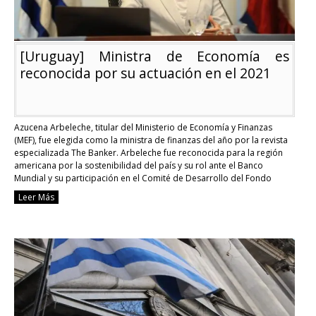
[Uruguay] Ministra de Economía es
reconocida por su actuación en el 2021
Azucena Arbeleche, titular del Ministerio de Economía y Finanzas
(MEF), fue elegida como la ministra de finanzas del año por la revista
especializada The Banker. Arbeleche fue reconocida para la región
americana por la sostenibilidad del país y su rol ante el Banco
Mundial y su participación en el Comité de Desarrollo del Fondo
Monetario …
Continue reading
Leer Más
[Uruguay]
Ministra
de
Economía
es
reconocida
por
su
actuación
en