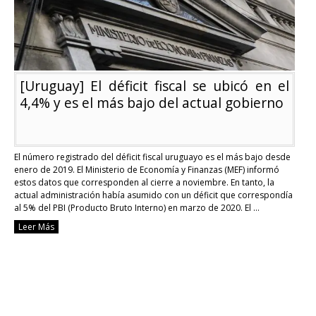
el
2021
[Uruguay] El déficit fiscal se ubicó en el
4,4% y es el más bajo del actual gobierno
El número registrado del déficit fiscal uruguayo es el más bajo desde
enero de 2019. El Ministerio de Economía y Finanzas (MEF) informó
estos datos que corresponden al cierre a noviembre. En tanto, la
actual administración había asumido con un déficit que correspondía
al 5% del PBI (Producto Bruto Interno) en marzo de 2020. El …
Continue reading
Leer Más
[Uruguay]
El
déficit
fiscal
se
ubicó
en
el