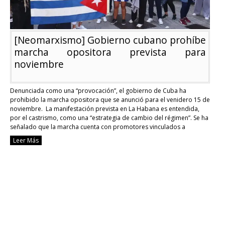
[Neomarxismo] Gobierno cubano prohíbe
marcha opositora prevista para
noviembre
Denunciada como una “provocación”, el gobierno de Cuba ha
prohibido la marcha opositora que se anunció para el venidero 15 de
noviembre. La manifestación prevista en La Habana es entendida,
por el castrismo, como una “estrategia de cambio del régimen”. Se ha
señalado que la marcha cuenta con promotores vinculados a
Washington para un cambio …
Continue reading
Leer Más
[Neomarxismo]
Gobierno
cubano
prohíbe
marcha
opositora
prevista
para
noviembre