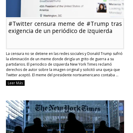
#Twitter censura meme de #Trump tras
exigencia de un periódico de izquierda
La censura no se detiene en las redes sociales y Donald Trump sufrió
la eliminación de un meme donde dirigía un grito de guerra a su
partidarios. El periodico de izquierda New York Times reclamó
derechos de autor sobre la imagen original y solicitó una queja que
Twitter aceptó. El meme del presidente norteamericano contaba …
Continue reading
Leer Más
#Twitter
censura
meme
de
#Trump
tras
exigencia
de
un
periódico