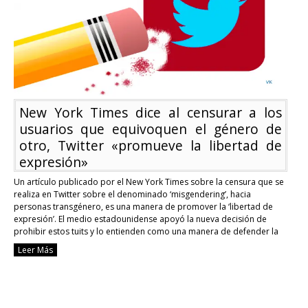
política
globalista
de
«fronteras
abiertas»
a
pesar
de
la
New York Times dice al censurar a los
crisis
migratoria
usuarios que equivoquen el género de
otro, Twitter «promueve la libertad de
expresión»
Un artículo publicado por el New York Times sobre la censura que se
realiza en Twitter sobre el denominado ‘misgendering’, hacia
personas transgénero, es una manera de promover la ‘libertad de
expresión’. El medio estadounidense apoyó la nueva decisión de
prohibir estos tuits y lo entienden como una manera de defender la
libertad de expresarse …
Continue reading
Leer Más
New
York
Times
dice
al