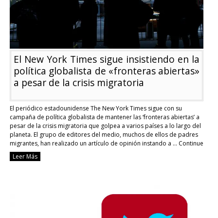
de
izquierda
El New York Times sigue insistiendo en la
política globalista de «fronteras abiertas»
a pesar de la crisis migratoria
El periódico estadounidense The New York Times sigue con su
campaña de política globalista de mantener las ‘fronteras abiertas’ a
pesar de la crisis migratoria que golpea a varios países a lo largo del
planeta. El grupo de editores del medio, muchos de ellos de padres
migrantes, han realizado un artículo de opinión instando a …
Continue
reading
Leer Más
El
New
York
Times
sigue
insistiendo
en
la