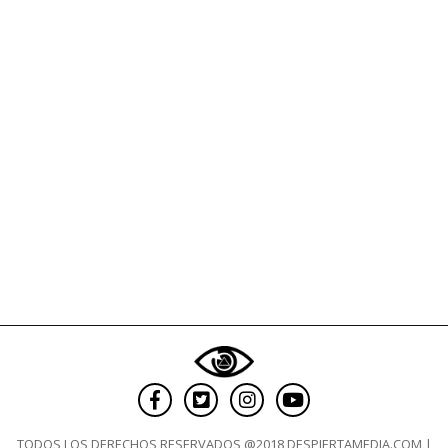
con
arma
de
fuego
previo
al
clásico
de
verano
TODOS LOS DERECHOS RESERVADOS @2018 DESPIERTAMEDIA.COM |