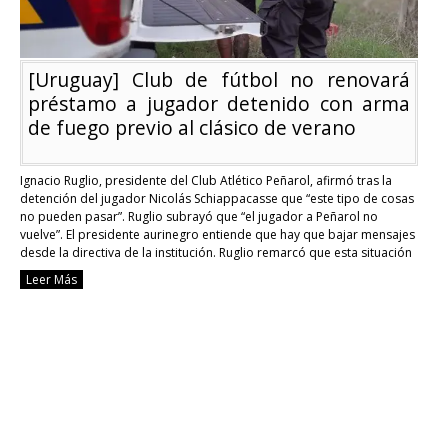
[Uruguay] Club de fútbol no renovará
préstamo a jugador detenido con arma
de fuego previo al clásico de verano
Ignacio Ruglio, presidente del Club Atlético Peñarol, afirmó tras la
detención del jugador Nicolás Schiappacasse que “este tipo de cosas
no pueden pasar”. Ruglio subrayó que “el jugador a Peñarol no
vuelve”. El presidente aurinegro entiende que hay que bajar mensajes
desde la directiva de la institución. Ruglio remarcó que esta situación
tanto a nivel …
Continue reading
Leer Más
[Uruguay]
Club
de
fútbol
no
renovará
préstamo
a
jugador
detenido