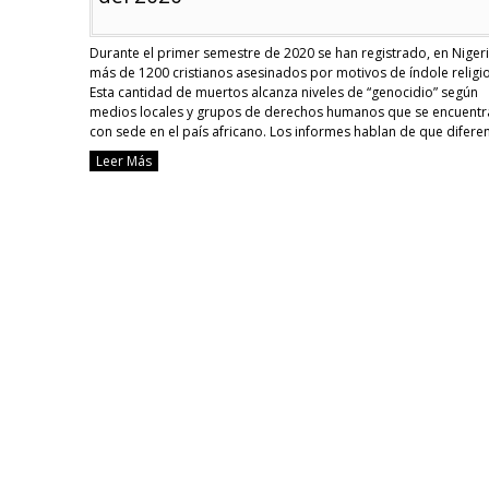
Durante el primer semestre de 2020 se han registrado, en Nigeri
más de 1200 cristianos asesinados por motivos de índole religi
Esta cantidad de muertos alcanza niveles de “genocidio” según
medios locales y grupos de derechos humanos que se encuentr
con sede en el país africano. Los informes hablan de que difere
grupos son los …
Continue reading
Leer Más
Más
de
1200
cristianos
asesinados
por
su
religión
en
Nigeria
en
la
primera
mitad
del
2020