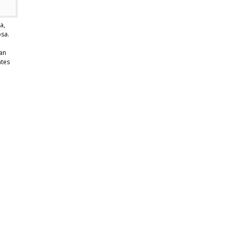
a,
osa.
an
ntes