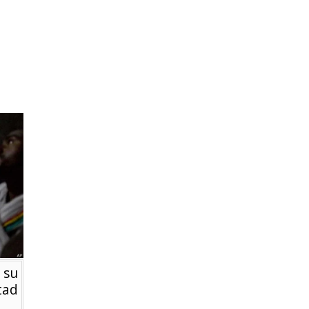
 su
tad