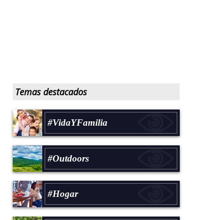
Temas destacados
#VidaYFamilia
#Outdoors
#Hogar